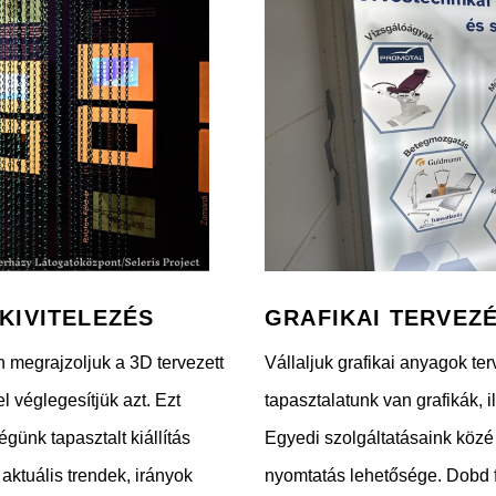
 KIVITELEZÉS
GRAFIKAI TERVEZÉ
 megrajzoljuk a 3D tervezett
Vállaljuk grafikai anyagok te
l véglegesítjük azt. Ezt
tapasztalatunk van grafikák, 
günk tapasztalt kiállítás
Egyedi szolgáltatásaink közé t
ktuális trendek, irányok
nyomtatás lehetősége. Dobd f