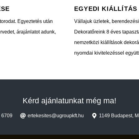
ÉSE
EGYEDI KIÁLLÍTÁ
útorodat. Egyeztetés után
Vállajuk üzletek, berendezési 
rvedet, árajánlatot adunk,
Dekoratőreink 8 éves tapaszta
nemzetközi kiállítások dekor
nyomdai kivitelezéssel együtt 
Kérd ajánlatunkat még ma!
7 6709
ertekesites@ugroupkft.hu
1149 Budapest, Mo