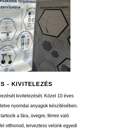
S - KIVITELEZÉS
rvezését kivitelezését. Közel 10 éves
illetve nyomdai anyagok készítésében.
artozik a fára, üvegre, fémre való
el otthonod, terveztess velünk egyedi