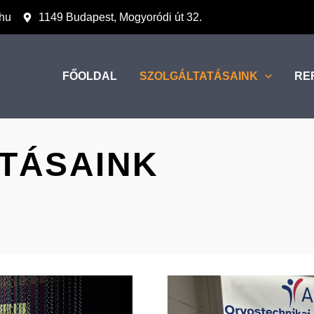
.hu
1149 Budapest, Mogyoródi út 32.
FŐOLDAL
SZOLGÁLTATÁSAINK
RE
TÁSAINK