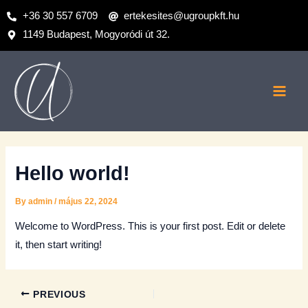
Skip
Post
+36 30 557 6709
ertekesites@ugroupkft.hu
to
navigation
1149 Budapest, Mogyoródi út 32.
content
Main
Men
Hello world!
By
admin
/
május 22, 2024
Welcome to WordPress. This is your first post. Edit or delete
it, then start writing!
PREVIOUS